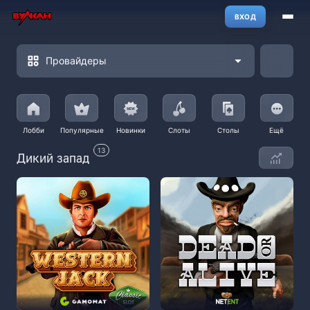
ВХОД
Провайдеры
Лобби
Популярные
Новинки
Слоты
Столы
Ещё
13
Дикий запад