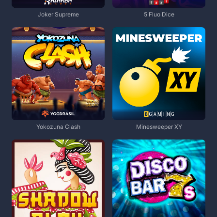
Joker Supreme
5 Fluo Dice
Yokozuna Clash
Minesweeper XY