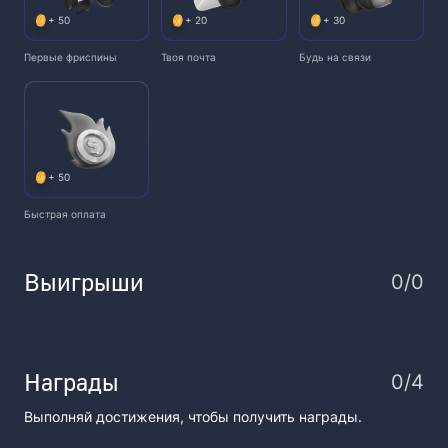
+
50
+
20
+
30
Первые фриспины
Твоя почта
Будь на связи
+
50
Быстрая оплата
Выигрыши
0/0
Награды
0/4
Выполняй достижения, чтобы получить награды.