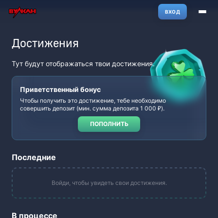
ВХОД
Достижения
Тут будут отображаться твои достижения.
Приветственный бонус
Чтобы получить это достижение, тебе необходимо
совершить депозит (мин. сумма депозита 1 000 ₽).
ПОПОЛНИТЬ
Последние
Войди, чтобы увидеть свои достижения.
В процессе