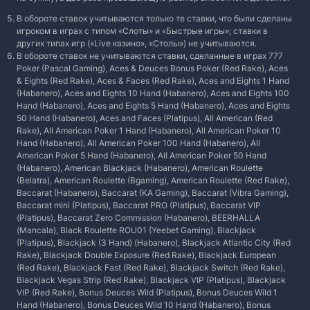
В обороте ставок учитываются только те ставки, что были сделаны
игроком в играх с типом «Слоты» и «Быстрые игры»; ставки в
других типах игр («Live казино», «Столы») не учитываются.
В обороте ставок не учитываются ставки, сделанные в играх 777
Poker (Pascal Gaming), Aces & Deuces Bonus Poker (Red Rake), Aces
& Eights (Red Rake), Aces & Faces (Red Rake), Aces and Eights 1 Hand
(Habanero), Aces and Eights 10 Hand (Habanero), Aces and Eights 100
Hand (Habanero), Aces and Eights 5 Hand (Habanero), Aces and Eights
50 Hand (Habanero), Aces and Faces (Platipus), All American (Red
Rake), All American Poker 1 Hand (Habanero), All American Poker 10
Hand (Habanero), All American Poker 100 Hand (Habanero), All
American Poker 5 Hand (Habanero), All American Poker 50 Hand
(Habanero), American Blackjack (Habanero), American Roulette
(Belatra), American Roulette (Bgaming), American Roulette (Red Rake),
Baccarat (Habanero), Baccarat (KA Gaming), Baccarat (Vibra Gaming),
Baccarat mini (Platipus), Baccarat PRO (Platipus), Baccarat VIP
(Platipus), Baccarat Zero Commission (Habanero), BEERHALLA
(Mancala), Black Roulette ROU01 (Yeebet Gaming), Blackjack
(Platipus), Blackjack (3 Hand) (Habanero), Blackjack Atlantic City (Red
Rake), Blackjack Double Exposure (Red Rake), Blackjack European
(Red Rake), Blackjack Fast (Red Rake), Blackjack Switch (Red Rake),
Blackjack Vegas Strip (Red Rake), Blackjack VIP (Platipus), Blackjack
VIP (Red Rake), Bonus Deuces Wild (Platipus), Bonus Deuces Wild 1
Hand (Habanero), Bonus Deuces Wild 10 Hand (Habanero), Bonus