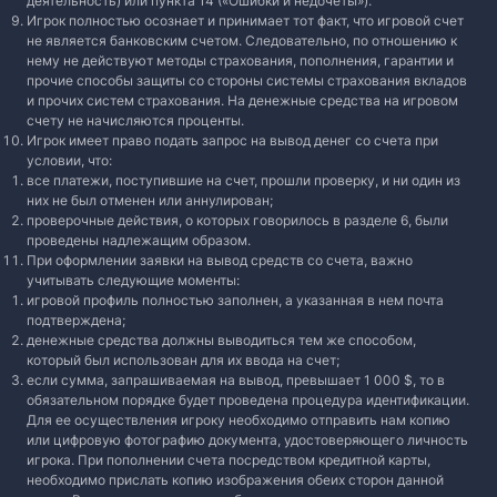
деятельность) или пункта 14 («Ошибки и недочеты»).
Игрок полностью осознает и принимает тот факт, что игровой счет
не является банковским счетом. Следовательно, по отношению к
нему не действуют методы страхования, пополнения, гарантии и
прочие способы защиты со стороны системы страхования вкладов
и прочих систем страхования. На денежные средства на игровом
счету не начисляются проценты.
Игрок имеет право подать запрос на вывод денег со счета при
условии, что:
все платежи, поступившие на счет, прошли проверку, и ни один из
них не был отменен или аннулирован;
проверочные действия, о которых говорилось в разделе 6, были
проведены надлежащим образом.
При оформлении заявки на вывод средств со счета, важно
учитывать следующие моменты:
игровой профиль полностью заполнен, а указанная в нем почта
подтверждена;
денежные средства должны выводиться тем же способом,
который был использован для их ввода на счет;
если сумма, запрашиваемая на вывод, превышает 1 000 $, то в
обязательном порядке будет проведена процедура идентификации.
Для ее осуществления игроку необходимо отправить нам копию
или цифровую фотографию документа, удостоверяющего личность
игрока. При пополнении счета посредством кредитной карты,
необходимо прислать копию изображения обеих сторон данной