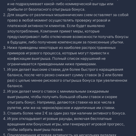
и не подразумевает какой-либо коммерческой выгоды или
прибыли от безопасного отыгрыша бонуса.
Для защиты от различных мошеннических схем оставляет за собой
право в любой момент осуществлять проверку игровой и
платежной активности клиентов. Если будет выявлено
злоупотребление, Компания примет меры, которые
предусматривают либо отключение возможности получать бонусы
в будущем, либо получение компенсации за понесенные убытки.
Ниже приведены некоторые из наиболее распространенных
примеров игрового процесса, которые могут привести к
конфискации выигрыша. Полный список нарушений не
ограничивается приведенными ниже примерами.
Игрок делает высокие ставки, для более быстрого наращивания
баланса, после чего резко снижает сумму ставок (в 2 или более
раз) с целью менее рискового отыгрыша бонуса при увеличенном
балансе.
Игрок делает много ставок с минимальным ожидаемым
выигрышем, чтобы получить большой объем ставок и скорее
отыграть бонус. Например, делаются ставки на все числа в
рулетке, или же на черное/красное и идентичные им ставки.
Ставить более чем 2 € за один раз при наличии активного бонуса.
Игрок откладывает игровые раунды, включая бесплатные
вращения или бонусные игры, или генерирует игровой прогресс,
чтобы забрать выигрыш позже.
Одновременная игровая активность на нескольких вкладках