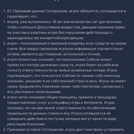
6.1. Принимая данное Соглашение, игрок обязуется, соглашается и
гарантирует, что:
игроку уже исполнилось 18 лет или количество лет достаточное,
чтобы считаться Допустимым возрастом, дающим законное право
на участие в азартных играх без нарушения действующего
законодательства конкретной юрисдикции;
игрок – полноправный и законный владелец всех средств на своем
счете. Вся предоставленная игроком информация соответствует
истине, является достоверной, актуальной и точной;
игрок полностью осознает, что пользование Сайтом может
привести к потере денежных средств, игрок берет на себя всю
полноту ответственности за любые возможные потери. Игрок
подтверждает, что пользуется Сайтом по своему собственному
желанию, решению и на собственный страх и риск. Игрок не имеет
права предъявлять Компании какие-либо претензии, связанные с
его убытками и проигрышами;
игрок четко понимает общие принципы, правила и процедуры
предоставления услуг и специфику игры в Интернете. Игрок
осознает, что на нем лежит ответственность по обеспечению
правильности данных, ставок и игр. Игрок соглашается не
совершать действия и поступки, которые могут нанести вред
репутации Компании.
Принимая условия Соглашения, игрок дает нам право устраивать