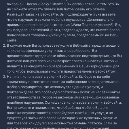
выполнен. Нажав кнопку "Оплата", Вы соглашаетесь с тем, что Вы
не сможете отозвать платеж или потребовать его отзыва.
Размещая заказ на Веб-сайте, Вы подтверждаете и указываете,
что не нарушаете законы любого государства. Дополнительно,
принимая положения данных правил (и/или Правил и условий), Вы,
как владелец платежной карты, подтверждаете, что имеете право
пользоваться товарами и/или услугами, предлагаемыми на Веб-
сайте.
В случае если Вы используете услуги Веб-сайта, предлагающего
такие специфические услуги как игровой сервис, Вы
предоставляете юридически обязывающее подтверждение, что Вы
достигли или уже превысили возраст совершеннолетия, который
является законодательно разрешенным в Вашей юрисдикции для
того, чтобы использовать услуги предоставленные Веб-сайтом.
Начиная использовать услуги Веб-сайта, Вы берете на себя
юридическую ответственность за соблюдение законодательства
любого государства, где используется данная услуга, и
подтверждаете, что провайдер платёжных услуг не несет никакой
ответственности за любое незаконное или несанкционированное
подобное нарушение. Соглашаясь использовать услуги Веб-сайта,
Вы понимаете и принимаете, что обработка любого Вашего
платежа осуществляется провайдером платёжных услуг, и не
существует законного права на возврат уже купленных услуг и/
или товаров или других возможностей отмены платежа. Если Вы
хотите отказаться от использования услуги для следующей