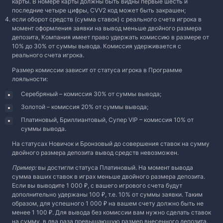
карты. В номере карты должны быть видны первые шесть и
последние четыре цифры, CVV2 код может быть закрашен;
если оборот средств (сумма ставок) с реального счета игрока в
момент оформления заявки на вывод меньше двойного размера
депозита, Компания имеет право удержать комиссию в размере от
10% до 30% от суммы вывода. Комиссия удерживается с
реального счета игрока.
Размер комиссии зависит от статуса игрока в Программе
лояльности:
Серебряный – комиссия 30% от суммы вывода;
Золотой – комиссия 20% от суммы вывода;
Платиновый, Бриллиантовый, Супер VIP – комиссия 10% от
суммы вывода.
На статусах Новичок и Бронзовый до совершения ставок на сумму
двойного размера депозита вывод средств невозможен.
Пример:
вы достигли статуса Платиновый. На момент вывода
сумма ваших ставок в играх меньше двойного размера депозита.
Если вы выводите 1 000 ₽, с вашего игрового счета будут
дополнительно удержаны 100 ₽, т.е. 10% от суммы заявки. Таким
образом, для успешного 1 000 ₽ на вашем счету должно быть не
менее 1 100 ₽. Для вывода без комиссии вам нужно сделать ставок
на сумму, в два раза превышающую размер внесенного депозита.