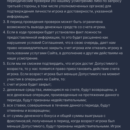
периодические проверки (по нашему усмотрению либо по запросу
третьей стороны, в том числе уполномоченных органов) для
подтверждения личности игрока и достоверности, указанной
информации.
В период проведения проверок может быть ограничена
возможность вывода денежных средств со счета игрока.
Если в ходе проверки будет установлен факт ложности
предоставленной информации, то это будет расценено как
нарушение условий Соглашения, что в свою очередь, дает нам
право незамедлительно закрыть счет игрока или отказать игроку в
пользовании услугами Сайта, в дополнение к другим действиям на
наше усмотрение.
Если мы не сможем подтвердить, что игрок достиг Допустимого
возраста, то у нас появится право приостановить действие счета
игрока. Если возраст игрока был меньше Допустимого на момент
участия в операциях на Сайте, то:
счет игрока будет закрыт;
денежные средства, имеющиеся на счете, будут возвращены, а
все денежные операции, произведенные на протяжении данного
периода, будут признаны недействительными;
все ставки, совершенные в течение данного периода, будут
отменены и возвращены;
от суммы денежного бонуса и общей суммы выигрыша с
фриспинов;ей, полученные в период, когда возраст игрока был
меньше Допустимого, будут признаны недействительными. Игрок