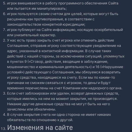
игрок вмешивается в работу программного обеспечения Сайта
или пытается им манипулировать;
игрок пользуется своим счетом для целей, которые могут быть
расценены как противоправные, в соответствии с
законодательством конкретной юрисдикции;
игрок публикует на Сайте информацию, носящую оскорбительный
или унизительный характер.
У нас есть право закрыть счет игрока или отменить действие
Соглашения, отправив игроку соответствующее уведомление на
адрес, указанный в контактной информации. В случае таких
действий с нашей стороны, за исключением ситуаций, упомянутых
в пунктах 9 («Сговор, действия, вводящие в заблуждение,
мошенничество и криминальная деятельность») и 16 («Нарушение
условий») действующего Соглашения, мы обязуемся возвратить
игроку средства, находящиеся на счету. Если мы по каким-то
причинам не сможем связаться с игроком, то деньги будут
временно перечислены на счет Компании или надзорного органа.
Если счет заблокирован или удален, возврат денежных средств,
которые имелись на нем на момент закрытия, не производится.
Никакие другие денежные средства не могут быть на него
зачислены или обналичены.
В случае закрытия счета ни одна сторона не имеет никаких
обязательств по отношению к другой.
Изменения на сайте