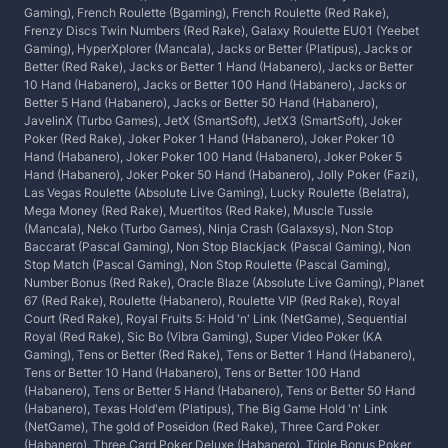
Gaming), French Roulette (Bgaming), French Roulette (Red Rake),
Frenzy Discs Twin Numbers (Red Rake), Galaxy Roulette EU01 (Yeebet
Gaming), HyperXplorer (Mancala), Jacks or Better (Platipus), Jacks or
Better (Red Rake), Jacks or Better 1 Hand (Habanero), Jacks or Better
10 Hand (Habanero), Jacks or Better 100 Hand (Habanero), Jacks or
Better 5 Hand (Habanero), Jacks or Better 50 Hand (Habanero),
JavelinX (Turbo Games), JetX (SmartSoft), JetX3 (SmartSoft), Joker
Poker (Red Rake), Joker Poker 1 Hand (Habanero), Joker Poker 10
Hand (Habanero), Joker Poker 100 Hand (Habanero), Joker Poker 5
Hand (Habanero), Joker Poker 50 Hand (Habanero), Jolly Poker (Fazi),
Las Vegas Roulette (Absolute Live Gaming), Lucky Roulette (Belatra),
Mega Money (Red Rake), Muertitos (Red Rake), Muscle Tussle
(Mancala), Neko (Turbo Games), Ninja Crash (Galaxsys), Non Stop
Baccarat (Pascal Gaming), Non Stop Blackjack (Pascal Gaming), Non
Stop Match (Pascal Gaming), Non Stop Roulette (Pascal Gaming),
Number Bonus (Red Rake), Oracle Blaze (Absolute Live Gaming), Planet
67 (Red Rake), Roulette (Habanero), Roulette VIP (Red Rake), Royal
Court (Red Rake), Royal Fruits 5: Hold 'n' Link (NetGame), Sequential
Royal (Red Rake), Sic Bo (Vibra Gaming), Super Video Poker (KA
Gaming), Tens or Better (Red Rake), Tens or Better 1 Hand (Habanero),
Tens or Better 10 Hand (Habanero), Tens or Better 100 Hand
(Habanero), Tens or Better 5 Hand (Habanero), Tens or Better 50 Hand
(Habanero), Texas Hold'em (Platipus), The Big Game Hold 'n' Link
(NetGame), The gold of Poseidon (Red Rake), Three Card Poker
(Habanero), Three Card Poker Deluxe (Habanero), Triple Bonus Poker