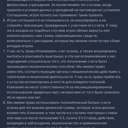
финансовые учреждения. За исключением тех случаев, когда
правила и условия данных учреждений не противоречат условиям
Соглашения, игрок полностью принимает такие правила.
Игрок соглашается не отказываться, не аннулировать и не
отменять транзакции, проведенные с участием его счета. К тому
же в каждом из подобных случаев игрок обязан вернуть или
компенсировать нам сумму неразмещенных средств,
включительно с расходами, которые мы можем понести при сборе
вкладов игрока.
У нас есть право блокировать счет игрока, а также аннулировать
выплаты и взыскивать выигрыши, в случае возникновения у нас
подозрений относительно того, что пополнение счета было
произведено мошенническим способом. Мы имеем право
известить соответствующие органы о мошеннических действиях с
платежами и незаконной деятельности. У нас есть право прибегать
к услугам коллекторских агентств для возврата платежей.
Компания не несет ответственности за несанкционированное
использование кредитных карт, независимо от того было заявлено
об их краже или нет.
Мы имеем право использовать положительный баланс счета
игрока для погашения денежной суммы, которую игрок должен
возместить Компании, в том числе и в случаях повторных ставок
или пари согласно положению 5.5, пункта 9 («Сговор, действия,
вводящие в заблуждение, мошенничество и криминальная