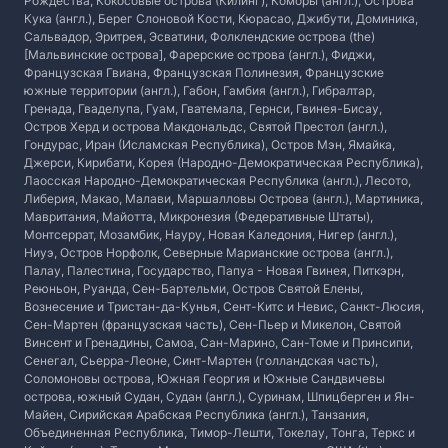
Рождества, Кокосовые острова (Килинг), Коморы (англ.), Острова
Кука (англ.), Берег Слоновой Кости, Кюрасао, Джибути, Доминика,
Сальвадор, Эритрея, Эсватини, Фолклендские острова (the)
[Мальвинские острова], Фарерские острова (англ.), Фиджи,
Французская Гвиана, Французская Полинезия, Французские
южные территории (англ.), Габон, Гамбия (англ.), Гибралтар,
Гренада, Гваделупа, Гуам, Гватемала, Гернси, Гвинея-Бисау,
Остров Херд и острова Макдональдс, Святой Престол (англ.),
Гондурас, Иран (Исламская Республика), Остров Мэн, Ямайка,
Джерси, Кирибати, Корея (Народно-Демократическая Республика),
Лаосская Народно-Демократическая Республика (англ.), Лесото,
Либерия, Макао, Малави, Маршалловы Острова (англ.), Мартиника,
Мавритания, Майотта, Микронезия (Федеративные Штаты),
Монтсеррат, Мозамбик, Науру, Новая Каледония, Нигер (англ.),
Ниуэ, Остров Норфолк, Северные Марианские острова (англ.),
Палау, Палестина, Государство, Папуа - Новая Гвинея, Питкэрн,
Реюньон, Руанда, Сен-Бартельми, Остров Святой Елены,
Вознесение и Тристан-да-Кунья, Сент-Китс и Невис, Санкт-Люсия,
Сен-Мартен (французская часть), Сен-Пьер и Микелон, Святой
Винсент и Гренадины, Самоа, Сан-Марино, Сан-Томе и Принсипи,
Сенегал, Сьерра-Леоне, Синт-Мартен (голландская часть),
Соломоновы острова, Южная Георгия и Южные Сандвичевы
острова, южный Судан, Судан (англ.), Суринам, Шпицберген и Ян-
Майен, Сирийская Арабская Республика (англ.), Танзания,
Объединенная Республика, Тимор-Лешти, Токелау, Тонга, Теркс и