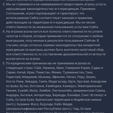
Мы не стремимся и не намереваемся предоставить игроку услуги,
нарушающие законодательство его юрисдикции. Принимая
Соглашение, игрок подтверждает и гарантирует, что
использование Сайта соответствует законам и правилам,
действующим на территории его юрисдикции. Мы не несем
ответственности за незаконное пользование услугами Сайта.
На игроков возлагается вся полнота ответственности по уплате
налогов и сборов, которые применяются по отношению к любым
выигрышам, полученным в результате пользования Сайтом. В
случаях, когда согласно нормам законодательства конкретной
юрисдикции за выигрыш должен быть выплачен налоговый сбор,
вся ответственность по составлению документальной отчетности
возлагается на игрока.
По юридическим причинам мы не принимаем игроков из
следующих стран: США, Украина, Иран, Северная Корея, Судан и
Сирия, Китай, Ирак, Пакистан, Йемен, Туркменистан, Гана,
Парагвай, Маврикий, Мьянма, Эфиопия, Непал, Перу, Бенин,
Коста-Рика, Эквадор, Гаити, Мадагаскар, Идти, Уругвай, Аландские
острова, Бутан, Ботсвана, Камбоджа, Камерун, Экваториальная
Гвинея, Кувейт, Мали, Замбия, Лихтенштейн, американское Самоа,
Андорра, Ангилья, Антарктида, Бермуды, Бонайре, Синт-Эстатиус и
Саба, Остров Буве, Британская территория в Индийском океане
(англ.), Буркина-Фасо, Бурунди, Кабо-Верде,
Центральноафриканская Республика (англ.), Чад, Остров