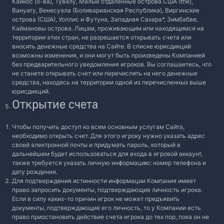
Кайкос (о-ва), Тувалу, Малые отдаленные острова США (the),
Вануату, Венесуэла (Боливарианская Республика), Виргинские
острова (США), Уоллис и Футуна, Западная Сахара*, Зимбабве,
Каймановы острова. Лицам, проживающим или находящимся на
территории этих стран, не разрешается открывать счета или
вносить денежные средства на Сайте. В списке юрисдикций
возможны изменения, и они могут быть произведены Компанией
без предварительного уведомления игроков. Вы соглашаетесь, что
не станете открывать счет или перечислять на него денежные
средства, находясь на территории одной из перечисленных выше
юрисдикций.
Открытие счета
Чтобы получить доступ ко всем основным услугам Сайта,
необходимо открыть счет. Для этого игроку нужно указать адрес
своей электронной почты и придумать пароль, который в
дальнейшем будет использоваться для входа в игровой аккаунт,
также требуется указать личную информацию: номер телефона и
дату рождения.
Для подтверждения истинности информации Компания имеет
право запросить документы, подтверждающие личность игрока.
Если в силу каких-то причин игрок не может предъявить
документы, подтверждающие его личность, то у Компании есть
право приостановить действие счета игрока до тех пор, пока он не