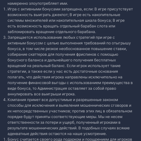
намеренно злоупотребляет ими.
Игра с активными бонусами запрещена, если: В игре присутствует
возможность выиграть джекпот; В игре есть накопительные
системы множителей или накопительная шкала бонуса; В игре
есть возможность вращать отдельный барабан слота или
заблокировать вращение отдельного барабана.
Запрещается использование любых стратегий при игре с
активным бонусом с целью выполнения требований по отыгрышу
бонуса, в том числе резкое необоснованное повышение ставки,
собирание скаттеров для получения фриспинов с помощью
бонусного баланса и дальнейшего получения бесплатных
вращений на реальный баланс. Если игрок использует такие
стратегии, а также если у нас есть достаточные основания
полагать, что действия игрока направлены исключительно на
получение финансовой выгоды с использованием преимущества в
виде бонуса, то Администрация оставляет за собой право
аннулировать все выигрыши игрока.
Компания примет все допустимые и разрешенные законом
способы для исключения и выявления мошеннических сговоров и
их непосредственных участников; против этих лиц в обязательном
порядке будут приняты соответствующие меры. Мы не несем
ответственности за потери и ущерб, полученный игроками в
результате мошеннических действий. В подобных случаях всякие
адекватные действия остаются на наше усмотрение.
Бонус считается своего рода подарком и поощрением для игроков