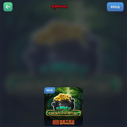
ВХОД
NEW