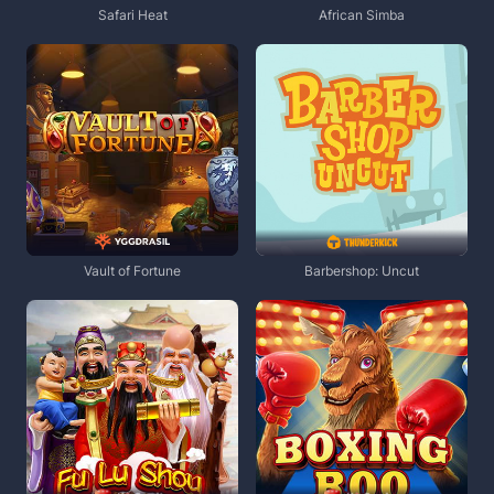
Safari Heat
African Simba
Vault of Fortune
Barbershop: Uncut